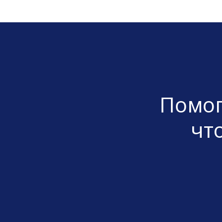
Помог
чт