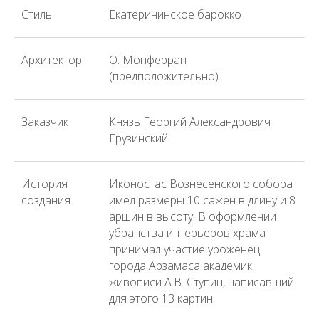
Стиль
Екатерининское барокко
Архитектор
О. Монферран
(предположительно)
Заказчик
Князь Георгий Александрович
Грузинский
История
Иконостас Вознесенского собора
создания
имел размеры 10 сажен в длину и 8
аршин в высоту. В оформлении
убранства интерьеров храма
принимал участие уроженец
города Арзамаса академик
живописи А.В. Ступин, написавший
для этого 13 картин.