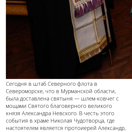
Сегодня в штаб Северного флота в
Североморске, что в Мурманской области,
была доставлена святыня — шлем-ковчег с
мощами Святого благоверного великого
князя Александра Невского. В честь этого
события в храме Николая Чудотворца, где
настоятелем является протоиерей Александр,