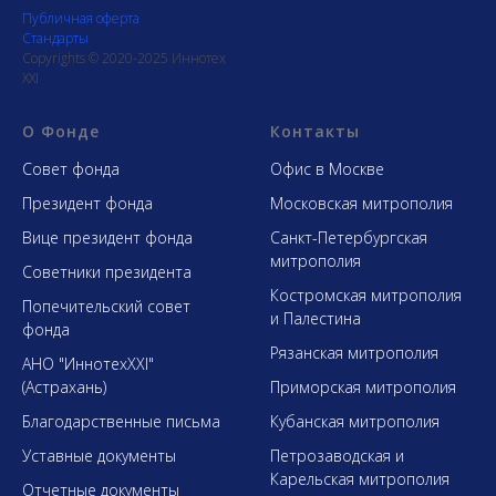
Публичная оферта
Стандарты
Copyrights © 2020-2025 Иннотех
XXI
О Фонде
Контакты
Совет фонда
Офис в Москве
Президент фонда
Московская митрополия
Вице президент фонда
Санкт-Петербургская
митрополия
Советники президента
Костромская митрополия
Попечительский совет
и Палестина
фонда
Рязанская митрополия
АНО "ИннотехXXI"
(Астрахань)
Приморская митрополия
Благодарственные письма
Кубанская митрополия
Уставные документы
Петрозаводская и
Карельская митрополия
Отчетные документы